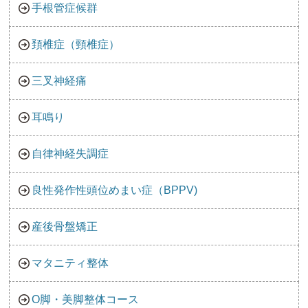
手根管症候群
頚椎症（頸椎症）
三叉神経痛
耳鳴り
自律神経失調症
良性発作性頭位めまい症（BPPV)
産後骨盤矯正
マタニティ整体
O脚・美脚整体コース