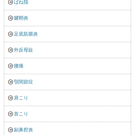
ばね指
腱鞘炎
足底筋膜炎
外反母趾
腰痛
顎関節症
肩こり
首こり
副鼻腔炎