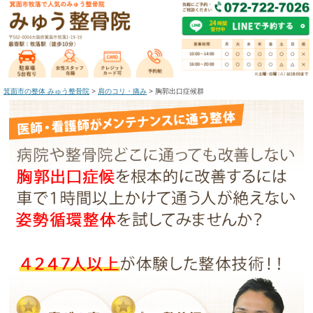
箕面市の整体 みゅう整骨院
>
肩のコリ・痛み
>
胸郭出口症候群