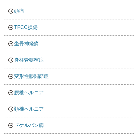
頭痛
TFCC損傷
坐骨神経痛
脊柱管狭窄症
変形性膝関節症
腰椎ヘルニア
頚椎ヘルニア
ドケルバン病