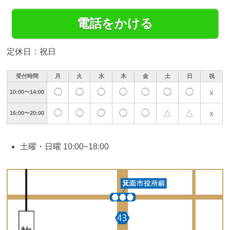
電話をかける
定休日：祝日
受付時間
月
火
水
木
金
土
日
祝
◯
◯
◯
◯
◯
◯
◯
ｘ
10:00〜14:00
◯
◯
◯
◯
◯
△
△
ｘ
16:00〜20:00
土曜・日曜 10:00~18:00