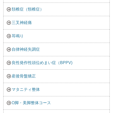
頚椎症（頸椎症）
三叉神経痛
耳鳴り
自律神経失調症
良性発作性頭位めまい症（BPPV)
産後骨盤矯正
マタニティ整体
O脚・美脚整体コース