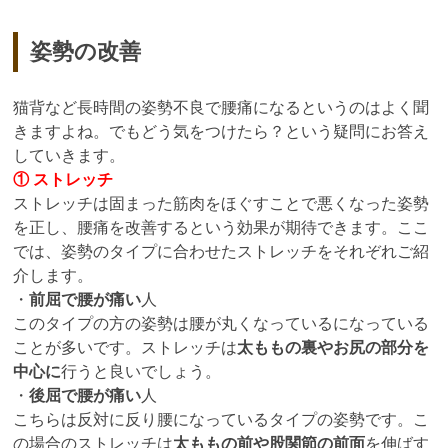
姿勢の改善
猫背など長時間の姿勢不良で腰痛になるというのはよく聞
きますよね。でもどう気をつけたら？という疑問にお答え
していきます。
① ストレッチ
ストレッチは固まった筋肉をほぐすことで悪くなった姿勢
を正し、腰痛を改善するという効果が期待できます。ここ
では、姿勢のタイプに合わせたストレッチをそれぞれご紹
介します。
・
前屈で腰が痛い
人
このタイプの方の姿勢は腰が丸くなっているになっている
ことが多いです。ストレッチは
太ももの裏やお尻の部分を
中心に
行うと良いでしょう。
・
後屈で腰が痛い
人
こちらは反対に反り腰になっているタイプの姿勢です。こ
の場合のストレッチは
太ももの前や股関節の前面
を伸ばす