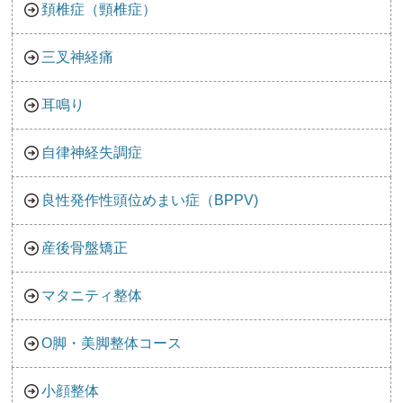
頚椎症（頸椎症）
三叉神経痛
耳鳴り
自律神経失調症
良性発作性頭位めまい症（BPPV)
産後骨盤矯正
マタニティ整体
O脚・美脚整体コース
小顔整体