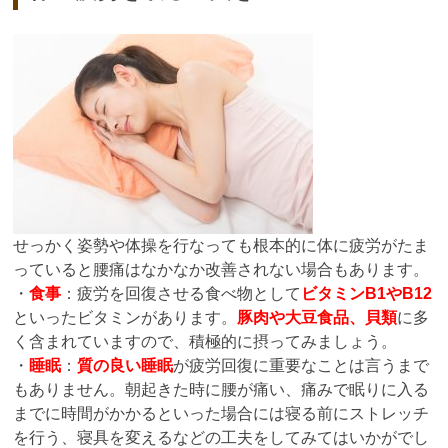
せっかく姿勢や体操を行なっても根本的に体に疲労がたま
っていると腰痛はなかなか改善されない場合もあります。
・
食事
：疲労を回復させる食べ物として
ビタミンB1やB12
といったビタミンがあります。
豚肉や大豆食品、貝類
に多
く含まれていますので、積極的に摂ってみましょう。
・
睡眠
：
質の良い睡眠
が疲労回復に重要なことは言うまで
もありません。朝起きた時に腰が痛い、痛みで眠りに入る
までに時間がかかるといった場合には寝る前にストレッチ
を行う、寝具を変えるなどの工夫をしてみてはいかがでし