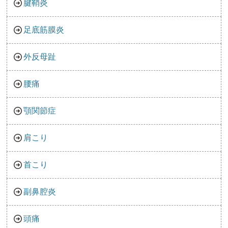
腱鞘炎
足底筋膜炎
外反母趾
腰痛
顎関節症
肩こり
首こり
副鼻腔炎
頭痛