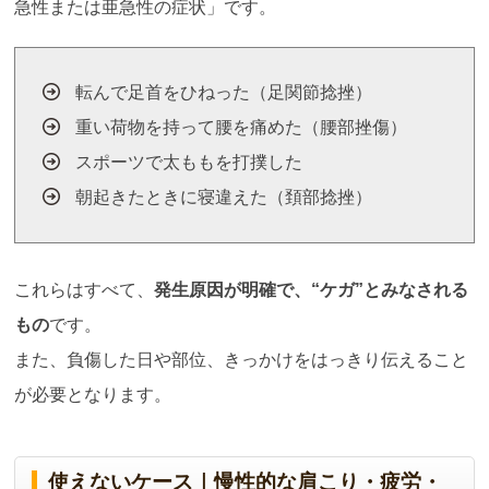
急性または亜急性の症状」です。
転んで足首をひねった（足関節捻挫）
重い荷物を持って腰を痛めた（腰部挫傷）
スポーツで太ももを打撲した
朝起きたときに寝違えた（頚部捻挫）
これらはすべて、
発生原因が明確で、
“
ケガ
”
とみなされる
もの
です。
また、負傷した日や部位、きっかけをはっきり伝えること
が必要となります。
使えないケース｜慢性的な肩こり・疲労・