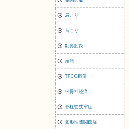
肩こり
首こり
副鼻腔炎
頭痛
TFCC損傷
坐骨神経痛
脊柱管狭窄症
変形性膝関節症