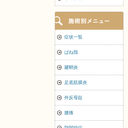
症状一覧
ばね指
腱鞘炎
足底筋膜炎
外反母趾
腰痛
顎関節症