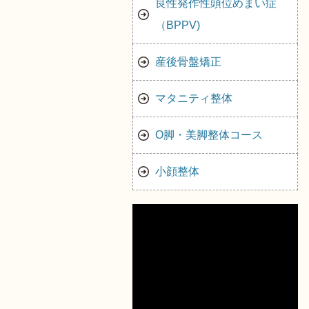
良性発作性頭位めまい症
（BPPV)
産後骨盤矯正
マタニティ整体
O脚・美脚整体コース
小顔整体