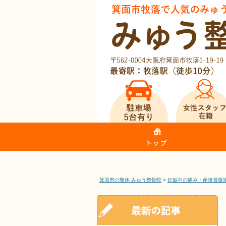
箕面市の整体 みゅう整骨院
>
妊娠中の痛み・産後骨盤
箕面市牧落で人気のみゅう整骨院