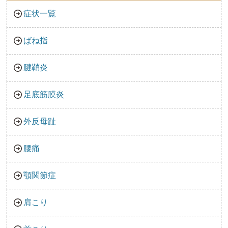
症状一覧
ばね指
腱鞘炎
足底筋膜炎
外反母趾
腰痛
顎関節症
肩こり