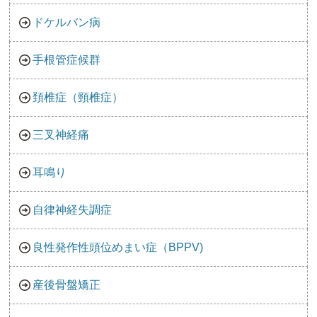
ドケルバン病
手根管症候群
頚椎症（頸椎症）
三叉神経痛
耳鳴り
自律神経失調症
良性発作性頭位めまい症（BPPV)
産後骨盤矯正