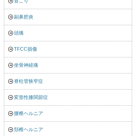
首こり
副鼻腔炎
頭痛
TFCC損傷
坐骨神経痛
脊柱管狭窄症
変形性膝関節症
腰椎ヘルニア
頚椎ヘルニア