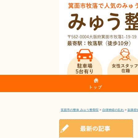
箕面市の整体 みゅう整骨院
>
自律神経の乱れ
>
副鼻腔
箕面市牧落で人気のみゅう整骨院