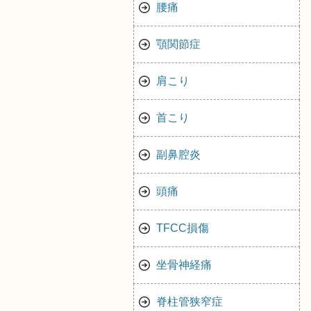
腰痛
顎関節症
肩こり
首こり
副鼻腔炎
頭痛
TFCC損傷
坐骨神経痛
脊柱管狭窄症