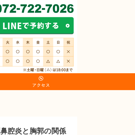
】
鼻腔炎と胸郭の関係