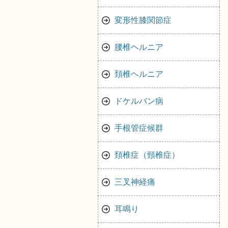
変形性膝関節症
腰椎ヘルニア
頚椎ヘルニア
ドケルバン病
手根管症候群
頚椎症（頸椎症）
三叉神経痛
耳鳴り