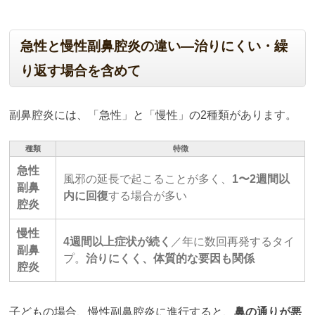
急性と慢性副鼻腔炎の違い―治りにくい・繰
り返す場合を含めて
副鼻腔炎には、「急性」と「慢性」の2種類があります。
種類
特徴
急性
風邪の延長で起こることが多く、
1〜2週間以
副鼻
内に回復
する場合が多い
腔炎
慢性
4週間以上症状が続く
／年に数回再発するタイ
副鼻
プ。
治りにくく、体質的な要因も関係
腔炎
子どもの場合、慢性副鼻腔炎に進行すると、
鼻の通りが悪