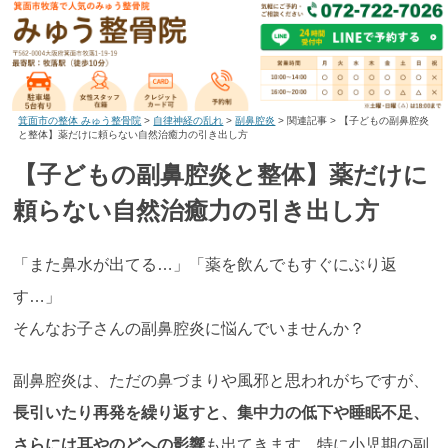
箕面市の整体 みゅう整骨院
>
自律神経の乱れ
>
副鼻腔炎
>
関連記事
>
【子どもの副鼻腔炎
と整体】薬だけに頼らない自然治癒力の引き出し方
【子どもの副鼻腔炎と整体】薬だけに
頼らない自然治癒力の引き出し方
「また鼻水が出てる…」「薬を飲んでもすぐにぶり返
す…」
そんなお子さんの副鼻腔炎に悩んでいませんか？
副鼻腔炎は、ただの鼻づまりや風邪と思われがちですが、
長引いたり再発を繰り返すと、集中力の低下や睡眠不足、
さらには耳やのどへの影響
も出てきます。特に小児期の副