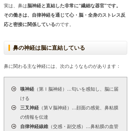
実は、鼻は
脳神経と直結した非常に
“
繊細な器官
”
です。
その働きは、自律神経を通じて心・脳・全身のストレス反
応と密接に関係している
のです。
鼻の神経は脳に直結している
鼻に関わる主な神経には、次のようなものがあります：
嗅神経
（第Ⅰ脳神経）…匂いを感知し、脳に届
ける
三叉神経
（第Ⅴ脳神経）…顔面の感覚、鼻粘膜
の情報を伝達
自律神経線維
（交感・副交感）…鼻粘膜の血管