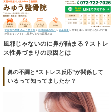
箕面市の整体 みゅう整骨院
>
自律神経の乱れ
>
副鼻腔炎
>
関連記事
>
風邪じゃないのに鼻
が詰まる？ストレス性鼻づまりの原因とは
風邪じゃないのに鼻が詰まる？ストレ
ス性鼻づまりの原因とは
鼻の不調と“ストレス反応”が関係して
いるって知ってましたか？