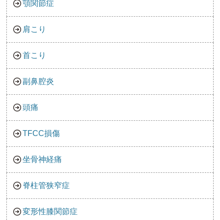
顎関節症
肩こり
首こり
副鼻腔炎
頭痛
TFCC損傷
坐骨神経痛
脊柱管狭窄症
変形性膝関節症