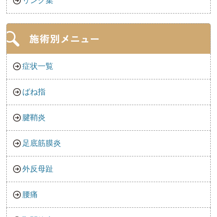
リンク集
症状一覧
ばね指
腱鞘炎
足底筋膜炎
外反母趾
腰痛