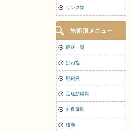
リンク集
症状一覧
ばね指
腱鞘炎
足底筋膜炎
外反母趾
腰痛