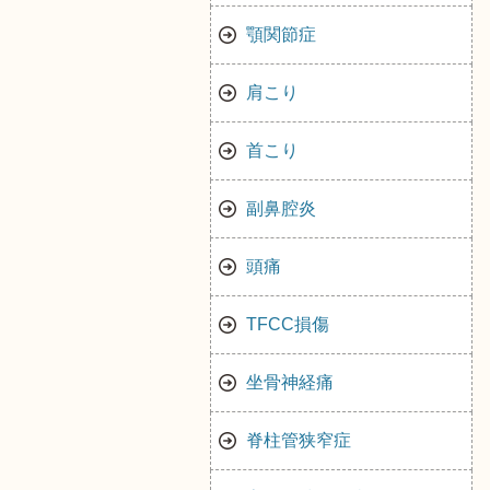
顎関節症
肩こり
首こり
副鼻腔炎
頭痛
TFCC損傷
坐骨神経痛
脊柱管狭窄症