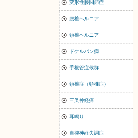
変形性膝関節症
腰椎ヘルニア
頚椎ヘルニア
ドケルバン病
手根管症候群
頚椎症（頸椎症）
三叉神経痛
耳鳴り
自律神経失調症